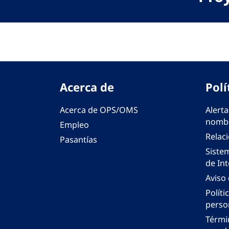
Acerca de
Polí
Acerca de OPS/OMS
Alerta
nombr
Empleo
Relac
Pasantías
Siste
de Int
Aviso
Políti
perso
Térmi