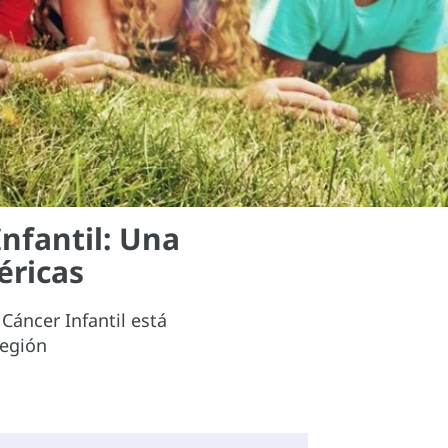
nfantil: Una
éricas
áncer Infantil está
región