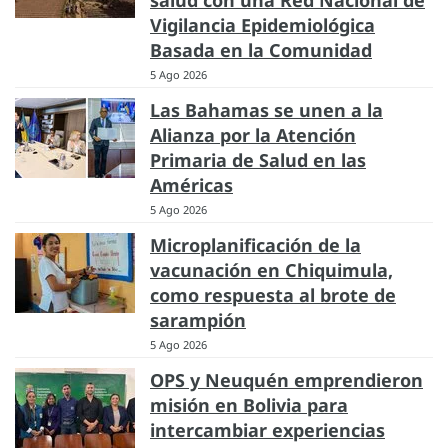
Vigilancia Epidemiológica
Basada en la Comunidad
5 Ago 2026
Las Bahamas se unen a la
Alianza por la Atención
Primaria de Salud en las
Américas
5 Ago 2026
Microplanificación de la
vacunación en Chiquimula,
como respuesta al brote de
sarampión
5 Ago 2026
OPS y Neuquén emprendieron
misión en Bolivia para
intercambiar experiencias