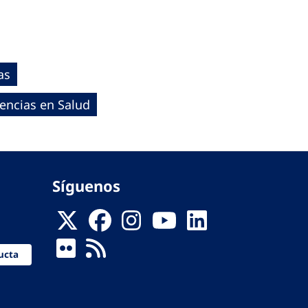
as
encias en Salud
Síguenos
ucta