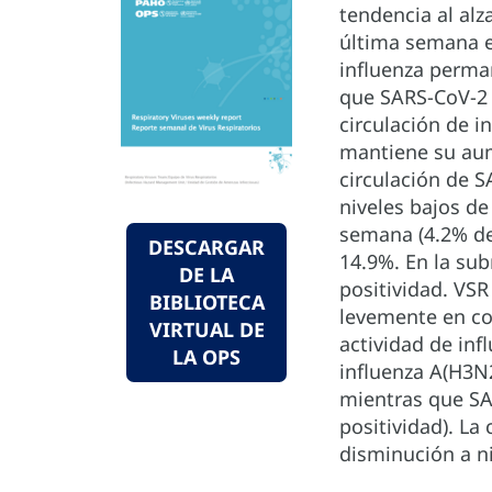
tendencia al al
última semana ep
influenza perman
que SARS-CoV-2 d
circulación de i
mantiene su aum
circulación de S
niveles bajos de
semana (4.2% de
DESCARGAR
14.9%. En la sub
DE LA
positividad. VS
BIBLIOTECA
levemente en com
VIRTUAL DE
actividad de inf
LA OPS
influenza A(H3N
mientras que SA
positividad). La
disminución a ni