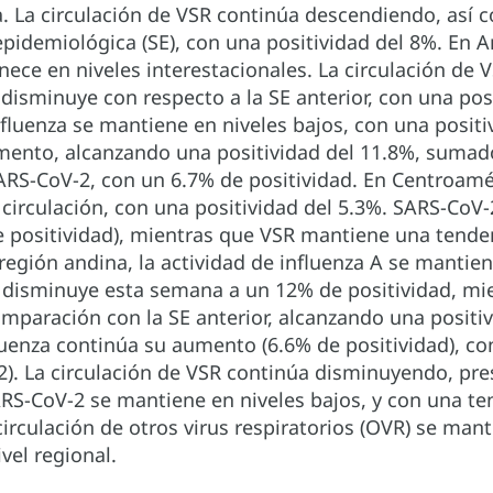
za. La circulación de VSR continúa descendiendo, así
idemiológica (SE), con una positividad del 8%. En Am
ece en niveles interestacionales. La circulación de 
isminuye con respecto a la SE anterior, con una posit
nfluenza se mantiene en niveles bajos, con una positi
ento, alcanzando una positividad del 11.8%, sumad
ARS-CoV-2, con un 6.7% de positividad. En Centroamér
 circulación, con una positividad del 5.3%. SARS-CoV-
 positividad), mientras que VSR mantiene una tenden
región andina, la actividad de influenza A se mantien
R disminuye esta semana a un 12% de positividad, m
paración con la SE anterior, alcanzando una positivid
luenza continúa su aumento (6.6% de positividad), co
2). La circulación de VSR continúa disminuyendo, pre
RS-CoV-2 se mantiene en niveles bajos, y con una te
 circulación de otros virus respiratorios (OVR) se man
vel regional.