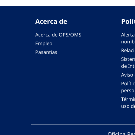
Acerca de
Polí
Acerca de OPS/OMS
Alerta
nombr
Empleo
Relac
Pasantías
Siste
de Int
Aviso
Políti
perso
Térmi
uso de
Oficina Re