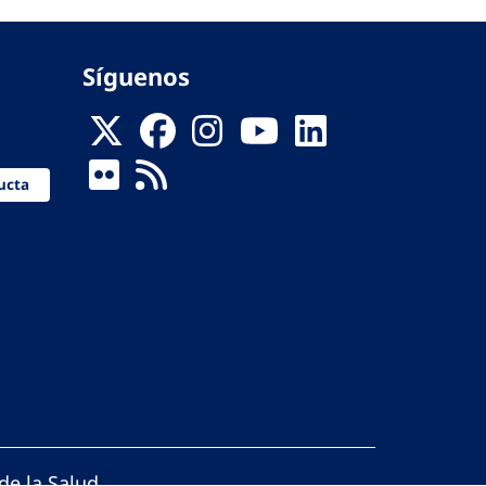
Síguenos
ucta
de la Salud