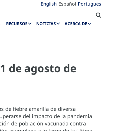
English
Español
Português
S
RECURSOS
NOTICIAS
ACERCA DE
31 de agosto de
s de fiebre amarilla de diversa
uperarse del impacto de la pandemia
rción de población vacunada contra
ión acumulada a lo largo de la última