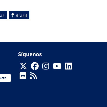
cas
Brasil
Síguenos
ucta