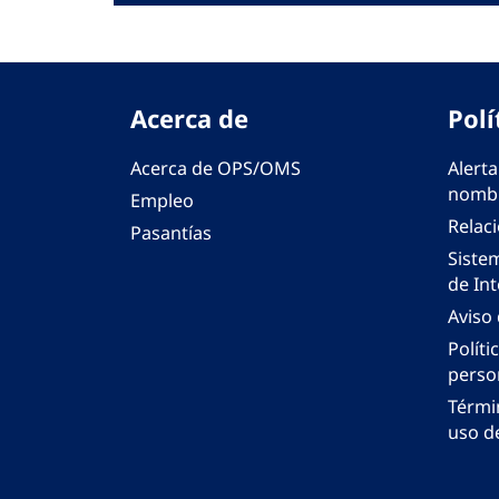
Acerca de
Polí
Acerca de OPS/OMS
Alerta
nombr
Empleo
Relac
Pasantías
Siste
de Int
Aviso
Políti
perso
Térmi
uso de