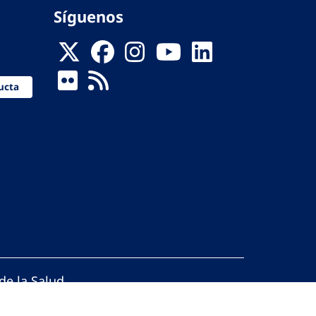
Síguenos
ucta
de la Salud
reservados.