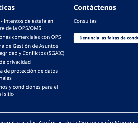
ticas
Contáctenos
 - Intentos de estafa en
Consultas
e de la OPS/OMS
iones comerciales con OPS
Denuncia las faltas de cond
ma de Gestión de Asuntos
egridad y Conflictos (SGAIC)
 de privacidad
ca de protección de datos
nales
nos y condiciones para el
l sitio
gional para las Américas de la Organización Mundial 
ción Panamericana de la Salud. Todos los derechos 