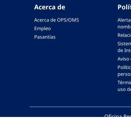
Acerca de
Polí
Acerca de OPS/OMS
Alerta
nombr
Empleo
Relac
Pasantías
Siste
de Int
Aviso
Políti
perso
Térmi
uso de
Oficina Re
© Organiza