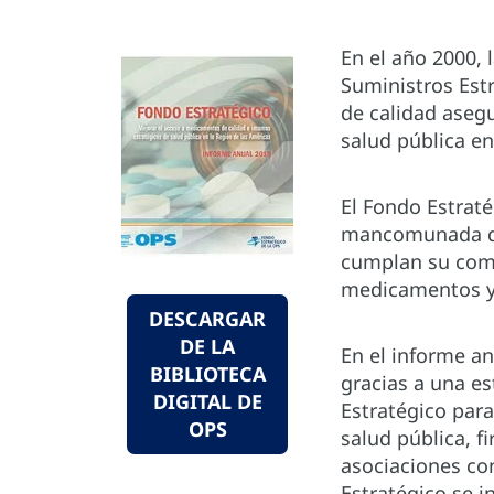
En el año 2000, 
Suministros Est
de calidad asegu
salud pública en
El Fondo Estrat
mancomunada de 
cumplan su comp
medicamentos y 
DESCARGAR
DE LA
En el informe an
BIBLIOTECA
gracias a una e
DIGITAL DE
Estratégico par
OPS
salud pública, f
asociaciones co
Estratégico se 