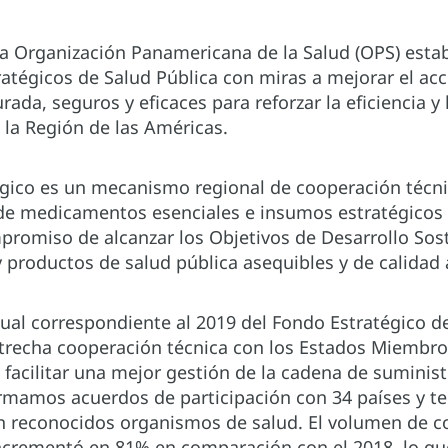
la Organización Panamericana de la Salud (OPS) esta
ratégicos de Salud Pública con miras a mejorar el a
rada, seguros y eficaces para reforzar la eficiencia y
 la Región de las Américas.
égico es un mecanismo regional de cooperación técnic
medicamentos esenciales e insumos estratégicos de
romiso de alcanzar los Objetivos de Desarrollo Soste
productos de salud pública asequibles y de calidad
ual correspondiente al 2019 del Fondo Estratégico de
strecha cooperación técnica con los Estados Miembros
a facilitar una mejor gestión de la cadena de sumini
irmamos acuerdos de participación con 34 países y t
n reconocidos organismos de salud. El volumen de c
incrementó en 81% en comparación con el 2018, lo qu