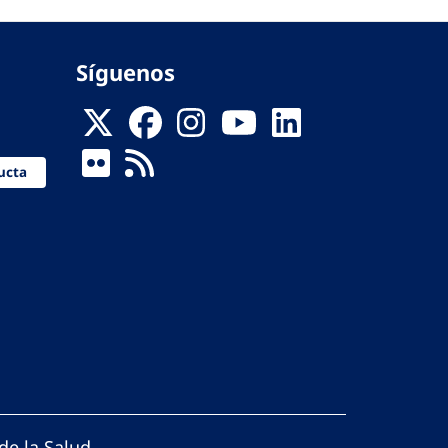
Síguenos
ucta
de la Salud