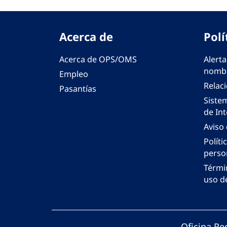
Acerca de
Polí
Acerca de OPS/OMS
Alerta
nombr
Empleo
Relac
Pasantías
Siste
de Int
Aviso
Políti
perso
Térmi
uso de
Oficina Re