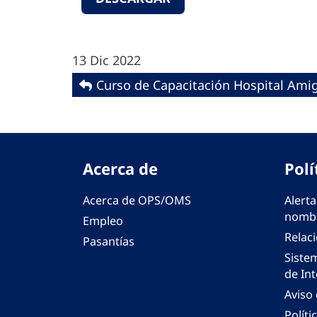
13 Dic 2022
Curso de Capacitación Hospital Amig
Acerca de
Polí
Acerca de OPS/OMS
Alerta
nombr
Empleo
Relac
Pasantías
Siste
de Int
Aviso
Políti