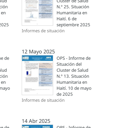
alud
Cluster de Salud
ación
N.º 25. Situación
 en
Humanitaria en
Haití. 6 de
2025
septiembre 2025
Informes de situación
12 Mayo 2025
me de
OPS - Informe de
l
Situación del
alud
Cluster de Salud
ación
N.º 13. Situación
 en
Humanitaria en
 mayo
Haití. 10 de mayo
de 2025
Informes de situación
14 Abr 2025
me de
OPS - Informe de