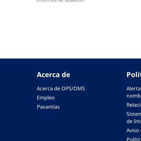
Paginación
Acerca de
Polí
Acerca de OPS/OMS
Alerta
nombr
Empleo
Relac
Pasantías
Siste
de Int
Aviso
Políti