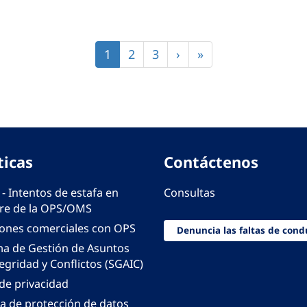
Página
1
Página
2
Página
3
Siguiente
›
Última
»
actual
página
página
ticas
Contáctenos
 - Intentos de estafa en
Consultas
e de la OPS/OMS
iones comerciales con OPS
Denuncia las faltas de cond
ma de Gestión de Asuntos
egridad y Conflictos (SGAIC)
 de privacidad
ca de protección de datos