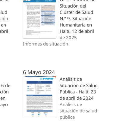
l
Situación del
alud
Cluster de Salud
ación
N.º 9. Situación
 en
Humanitaria en
abril
Haití. 12 de abril
de 2025
Informes de situación
6 Mayo 2024
Análisis de
º 6 de
Situación de Salud
ación
Pública - Haití. 23
 en
de abril de 2024
mayo
Análisis de
situación de salud
pública