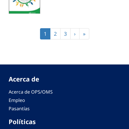
Paginación
Página
1
Página
2
Página
3
Siguiente
›
Última
»
actual
página
página
Acerca de
Acerca de OPS/OMS
Empleo
Pasantías
Políticas