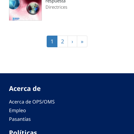
respuesta
Directrices
Paginación
Página
1
Página
2
Siguiente
›
Última
»
actual
página
página
Acerca de
Acerca de OPS/OMS
Empleo
Pasantías
Políticas