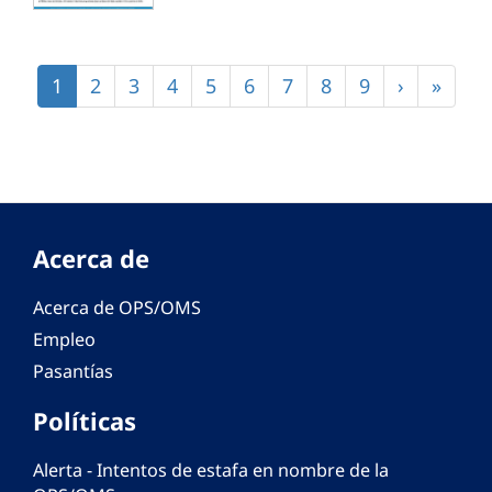
Paginación
Página
1
Página
2
Página
3
Página
4
Página
5
Página
6
Página
7
Página
8
Página
9
Siguiente
›
Últim
»
actual
página
págin
Acerca de
Acerca de OPS/OMS
Empleo
Pasantías
Políticas
Alerta - Intentos de estafa en nombre de la