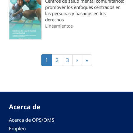
Centros de salud mental comunitarios:
promover los enfoques centrados en
las personas y basados en los
derechos
Lineamientos
Paginación
Página
1
Página
2
Página
3
Siguiente
›
Última
»
actual
página
página
Acerca de
Acerca de OPS/OMS
Empleo