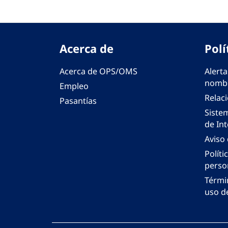
Acerca de
Polí
Acerca de OPS/OMS
Alerta
nombr
Empleo
Relac
Pasantías
Siste
de Int
Aviso
Políti
perso
Térmi
uso de