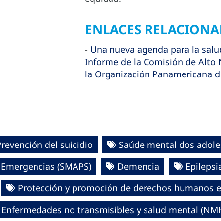
ENLACES RELACION
-
Una nueva agenda para la salud
Informe de la Comisión de Alto 
la Organización Panamericana de
Prevención del suicidio
Saúde mental dos adole
n Emergencias (SMAPS)
Demencia
Epilepsi
Protección y promoción de derechos humanos e
Enfermedades no transmisibles y salud mental (NM