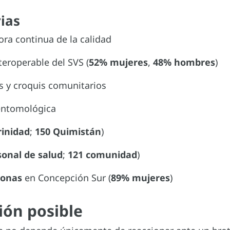
ias
ra continua de la calidad
eroperable del SVS (
52% mujeres
,
48% hombres
)
 y croquis comunitarios
 entomológica
rinidad
;
150 Quimistán
)
sonal de salud
;
121 comunidad
)
sonas
en Concepción Sur (
89% mujeres
)
ión posible