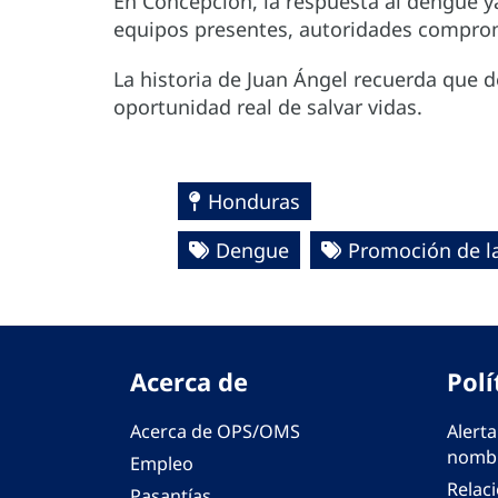
En Concepción, la respuesta al dengue 
equipos presentes, autoridades comprom
La historia de Juan Ángel recuerda que d
oportunidad real de salvar vidas.
Honduras
Dengue
Promoción de l
Acerca de
Polí
Acerca de OPS/OMS
Alerta
nombr
Empleo
Relac
Pasantías