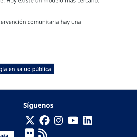
te. Hoy existe un modelo más cercano:
intervención comunitaria hay una
ía en salud pública
Síguenos
ucta