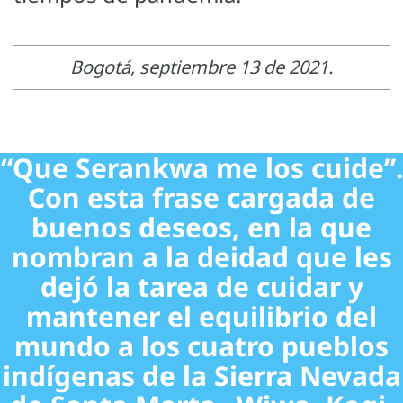
Bogotá, septiembre 13 de 2021.
“Que Serankwa me los cuide”.
Con esta frase cargada de
buenos deseos, en la que
nombran a la deidad que les
dejó la tarea de cuidar y
mantener el equilibrio del
mundo a los cuatro pueblos
indígenas de la Sierra Nevada