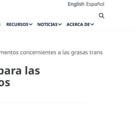
English
Español
S
RECURSOS
NOTICIAS
ACERCA DE
amentos concernientes a las grasas trans
para las
os