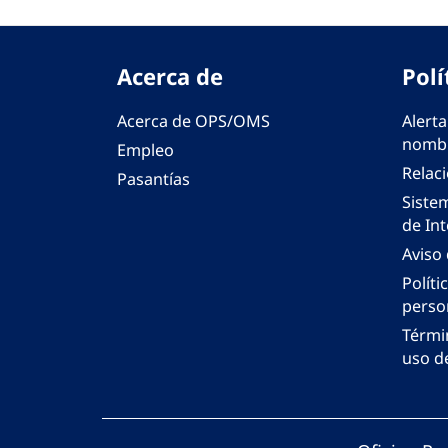
Acerca de
Polí
Acerca de OPS/OMS
Alerta
nombr
Empleo
Relac
Pasantías
Siste
de Int
Aviso
Políti
perso
Térmi
uso de