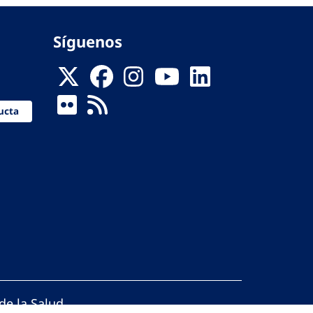
Síguenos
ucta
de la Salud