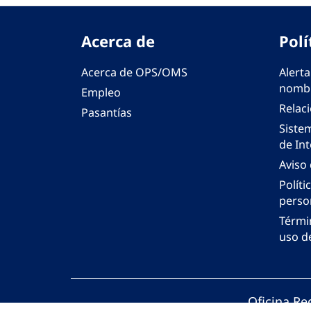
Acerca de
Polí
Acerca de OPS/OMS
Alerta
nombr
Empleo
Relac
Pasantías
Siste
de Int
Aviso
Políti
perso
Térmi
uso de
Oficina Re