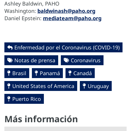
Ashley Baldwin, PAHO
Washington:
baldwinash@paho.org
Daniel Epstein:
mediateam@paho.org
Enfermedad por el Coronavirus ‎‎(COVID-19)‎
Notas de prensa
Coronavirus
Brasil
Panamá
Canadá
United States of America
Uruguay
Puerto Rico
Más información