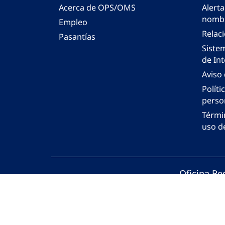
Acerca de OPS/OMS
Alerta
nombr
Empleo
Relac
Pasantías
Siste
de Int
Aviso
Políti
perso
Térmi
uso de
Oficina Re
© Organiza