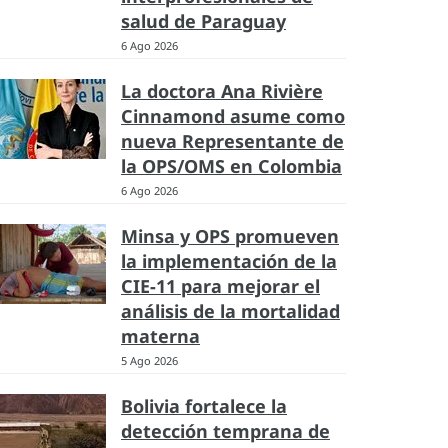
salud de Paraguay
6 Ago 2026
La doctora Ana Rivière
Cinnamond asume como
nueva Representante de
la OPS/OMS en Colombia
6 Ago 2026
Minsa y OPS promueven
la implementación de la
CIE-11 para mejorar el
análisis de la mortalidad
materna
5 Ago 2026
Bolivia fortalece la
detección temprana de