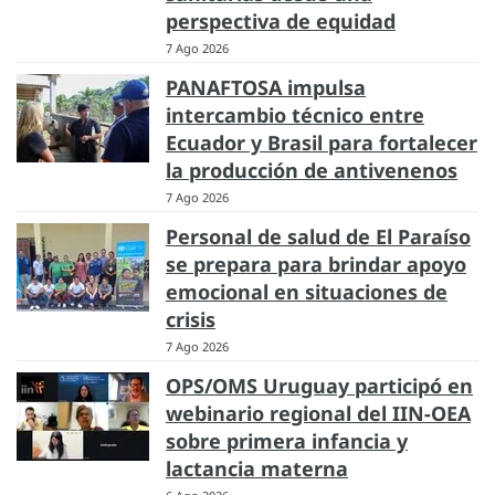
perspectiva de equidad
7 Ago 2026
PANAFTOSA impulsa
intercambio técnico entre
Ecuador y Brasil para fortalecer
la producción de antivenenos
7 Ago 2026
Personal de salud de El Paraíso
se prepara para brindar apoyo
emocional en situaciones de
crisis
7 Ago 2026
OPS/OMS Uruguay participó en
webinario regional del IIN-OEA
sobre primera infancia y
lactancia materna