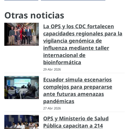
Otras noticias
La OPS y los CDC fortalecen
capacidades regionales para la
vigilancia genómica de
influenza mediante taller
internacional de
bioinformática
29 Abr 2026
Ecuador simula escenarios
complejos para prepararse
ante futuras amenazas
pandémicas
27 Abr 2026
OPS y Ministerio de Salud
Pública capacitan a 214