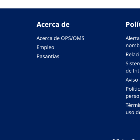
Acerca de
Polí
Acerca de OPS/OMS
Alerta
nombr
Empleo
Relac
Pasantías
Siste
de Int
Aviso
Políti
perso
Térmi
uso de