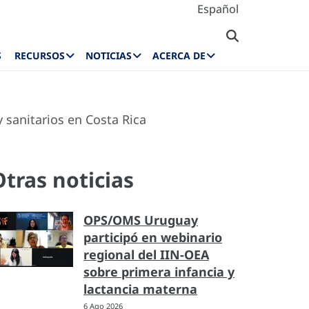
Español
S
RECURSOS
NOTICIAS
ACERCA DE
 sanitarios en Costa Rica
Otras noticias
OPS/OMS Uruguay
participó en webinario
regional del IIN-OEA
sobre primera infancia y
lactancia materna
6 Ago 2026