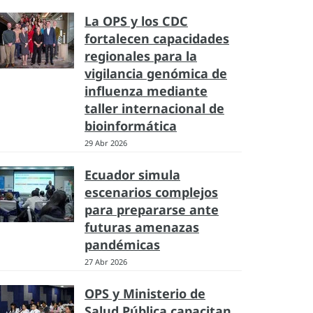
La OPS y los CDC
fortalecen capacidades
regionales para la
vigilancia genómica de
influenza mediante
taller internacional de
bioinformática
29 Abr 2026
Ecuador simula
escenarios complejos
para prepararse ante
futuras amenazas
pandémicas
27 Abr 2026
OPS y Ministerio de
Salud Pública capacitan