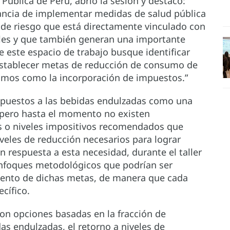
Pública de Perú, abrió la sesión y destacó:
evancia de implementar medidas de salud pública
 de riesgo que está directamente vinculado con
les y que también generan una importante
este espacio de trabajo busque identificar
stablecer metas de reducción de consumo de
smos como la incorporación de impuestos.”
impuestos a las bebidas endulzadas como una
 pero hasta el momento no existen
s o niveles impositivos recomendados que
iveles de reducción necesarios para lograr
n respuesta a esta necesidad, durante el taller
enfoques metodológicos que podrían ser
miento de dichas metas, de manera que cada
cífico.
ron opciones basadas en la fracción de
as endulzadas, el retorno a niveles de