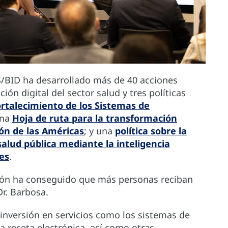
S/BID ha desarrollado más de 40 acciones
ión digital del sector salud y tres políticas
ortalecimiento de los Sistemas de
una
Hoja de ruta para la transformación
gión de las Américas
; y una
política sobre la
 salud pública mediante la inteligencia
tes
.
ión ha conseguido que más personas reciban
Dr. Barbosa.
a inversión en servicios como los sistemas de
la receta electrónica, así como otras