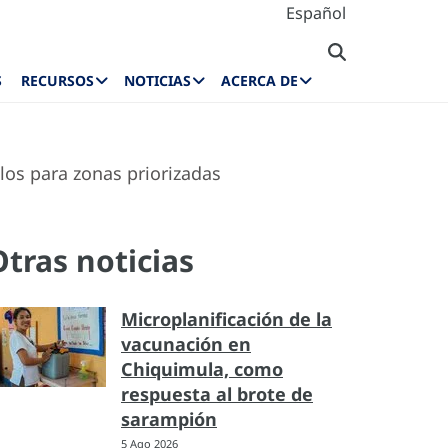
Español
S
RECURSOS
NOTICIAS
ACERCA DE
os para zonas priorizadas
Otras noticias
Microplanificación de la
vacunación en
Chiquimula, como
respuesta al brote de
sarampión
5 Ago 2026