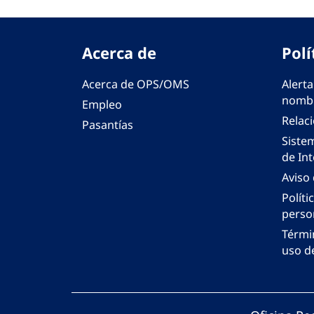
Acerca de
Polí
Acerca de OPS/OMS
Alerta
nombr
Empleo
Relac
Pasantías
Siste
de Int
Aviso
Políti
perso
Térmi
uso de