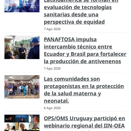
evaluación de tecnologías
sanitarias desde una
perspectiva de equidad
7 Ago 2026
PANAFTOSA impulsa
intercambio técnico entre
Ecuador y Brasil para fortalecer
la producción de antivenenos
7 Ago 2026
Las comunidades son
protagonistas en la protección
de la salud materna y
neonatal.
6 Ago 2026
OPS/OMS Uruguay participó en
webinario regional del IIN-OEA