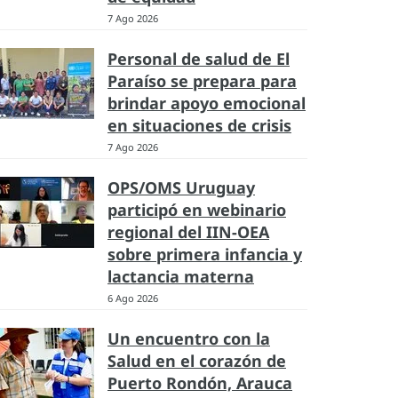
7 Ago 2026
Personal de salud de El
Paraíso se prepara para
brindar apoyo emocional
en situaciones de crisis
7 Ago 2026
OPS/OMS Uruguay
participó en webinario
regional del IIN-OEA
sobre primera infancia y
lactancia materna
6 Ago 2026
Un encuentro con la
Salud en el corazón de
Puerto Rondón, Arauca