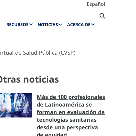
Español
S
RECURSOS
NOTICIAS
ACERCA DE
rtual de Salud Pública (CVSP)
Otras noticias
Más de 100 profesionales
de Latinoamérica se
forman en evaluación de
tecnologías sanitarias
desde una perspectiva
de equidad