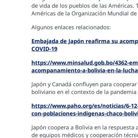
de vida de los pueblos de las Américas. 
Américas de la Organización Mundial de 
Algunos enlaces relacionados:
Embajada de Japón reafirma su acompa
COVID-19
https://www.minsalud.gob.bo/4362-em
acompanamiento-a-bolivia-en-la-lucha-
Japón y Canadá confluyen para cooperar 
boliviano en el contexto de la pandemia
https://www.paho.org/es/noticias/6-1
con-poblaciones-indigenas-chaco-boliv
Japón coopera a Bolivia en la respuesta
de equipos médicos y cooperación técnic