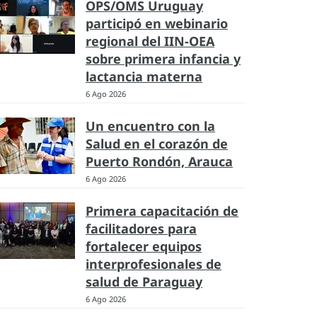
OPS/OMS Uruguay
participó en webinario
regional del IIN-OEA
sobre primera infancia y
lactancia materna
6 Ago 2026
Un encuentro con la
Salud en el corazón de
Puerto Rondón, Arauca
6 Ago 2026
Primera capacitación de
facilitadores para
fortalecer equipos
interprofesionales de
salud de Paraguay
6 Ago 2026