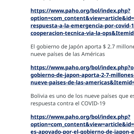
https://www.paho.org/bol/index.php?
option=com_content&view=article&id=2
respuesta-a-la-emergencia-por-covid-1
cooperacion-tecnica-via-la-ops&Itemi
El gobierno de Japón aporta $ 2.7 millon
nueve países de las Américas
https://www.paho.org/bol/index.php?o
gobierno-de-japon-aporta-2-7-millones
nueve-paises-de-las-americas&Itemid
Bolivia es uno de los nueve países que e
respuesta contra el COVID-19
https://www.paho.org/bol/index.php?
option=com_content&view=article&id=2
es-apoyado-por-el-gobierno-de-japon-e