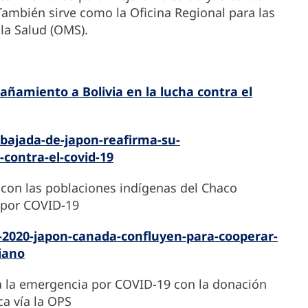
También sirve como la Oficina Regional para las
la Salud (OMS).
ñamiento a Bolivia en la lucha contra el
bajada-de-japon-reafirma-su-
contra-el-covid-19
con las poblaciones indígenas del Chaco
 por COVID-19
2-2020-japon-canada-confluyen-para-cooperar-
iano
 a la emergencia por COVID-19 con la donación
a vía la OPS