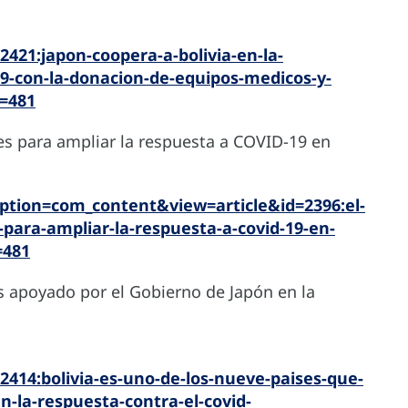
421:japon-coopera-a-bolivia-en-la-
9-con-la-donacion-de-equipos-medicos-y-
d=481
es para ampliar la respuesta a COVID-19 en
ption=com_content&view=article&id=2396:el-
-para-ampliar-la-respuesta-a-covid-19-en-
=481
s apoyado por el Gobierno de Japón en la
414:bolivia-es-uno-de-los-nueve-paises-que-
n-la-respuesta-contra-el-covid-