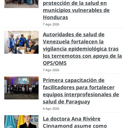
protección de la salud en
municipios vulnerables de
Honduras
7 Ago 2026
Autoridades de salud de
Venezuela fortalecen la
vigilancia epidemiológica tras
los terremotos con apoyo de la
OPS/OMS
7 Ago 2026
Primera capacitación de
facilitadores para fortalecer
equipos interprofesionales de
salud de Paraguay
6 Ago 2026
La doctora Ana Rivière
Cinnamond asume como