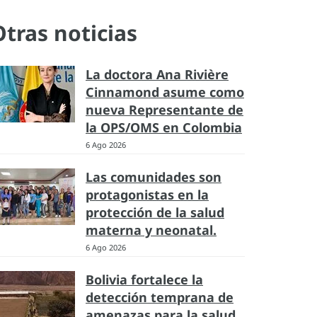
Otras noticias
La doctora Ana Rivière
Cinnamond asume como
nueva Representante de
la OPS/OMS en Colombia
6 Ago 2026
Las comunidades son
protagonistas en la
protección de la salud
materna y neonatal.
6 Ago 2026
Bolivia fortalece la
detección temprana de
amenazas para la salud