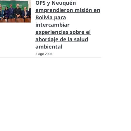
OPS y Neuquén
emprendieron misión en
Bolivia para
intercambiar
experiencias sobre el
abordaje de la salud
ambiental
5 Ago 2026