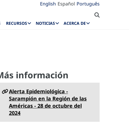
English
Español
Português
S
RECURSOS
NOTICIAS
ACERCA DE
Más información
Alerta Epidemiológica -
Sarampión en la Región de las
Américas - 28 de octubre del
2024