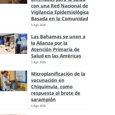
con una Red Nacional de
Vigilancia Epidemiológica
Basada en la Comunidad
5 Ago 2026
Las Bahamas se unen a
la Alianza por la
Atención Primaria de
Salud en las Américas
5 Ago 2026
Microplanificación de la
vacunación en
Chiquimula, como
respuesta al brote de
sarampión
5 Ago 2026