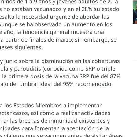
niños de 1 a 9 años y jóvenes adultos de 20 a
s no estaban vacunados y en el 28% su estado
esalta la necesidad urgente de abordar las
 Aunque se ha observado un aumento en los
e año, la tendencia general muestra una
a partir de finales de marzo; sin embargo, se
eses siguientes.
 y junio sobre la disminución en las coberturas
la y parotiditis (conocida como SRP o triple
ra la primera dosis de la vacuna SRP fue del 87%
ebajo del umbral ideal del 95% recomendado
ta a los Estados Miembros a implementar
ctar casos, así como a realizar actividades
rar las brechas de inmunidad existentes y
nidades para fomentar la aceptación de la
 viajeros que se vacunen antes de visitar áreas