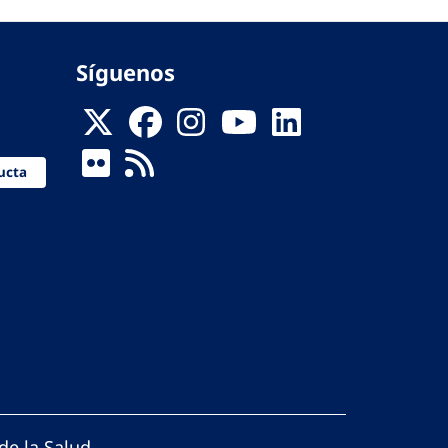
Síguenos
ucta
de la Salud