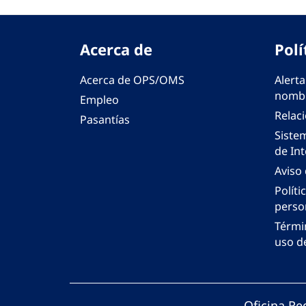
Acerca de
Polí
Acerca de OPS/OMS
Alerta
nombr
Empleo
Relac
Pasantías
Siste
de Int
Aviso
Políti
perso
Térmi
uso de
Oficina Re