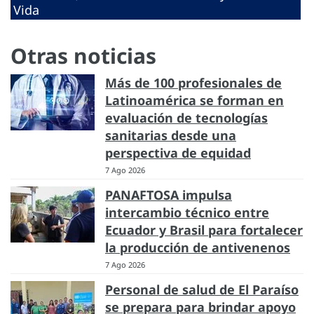
Vida
Otras noticias
Más de 100 profesionales de
Latinoamérica se forman en
evaluación de tecnologías
sanitarias desde una
perspectiva de equidad
7 Ago 2026
PANAFTOSA impulsa
intercambio técnico entre
Ecuador y Brasil para fortalecer
la producción de antivenenos
7 Ago 2026
Personal de salud de El Paraíso
se prepara para brindar apoyo