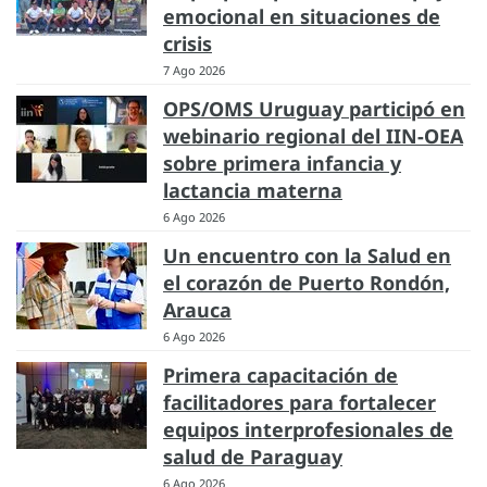
emocional en situaciones de
crisis
7 Ago 2026
OPS/OMS Uruguay participó en
webinario regional del IIN-OEA
sobre primera infancia y
lactancia materna
6 Ago 2026
Un encuentro con la Salud en
el corazón de Puerto Rondón,
Arauca
6 Ago 2026
Primera capacitación de
facilitadores para fortalecer
equipos interprofesionales de
salud de Paraguay
6 Ago 2026