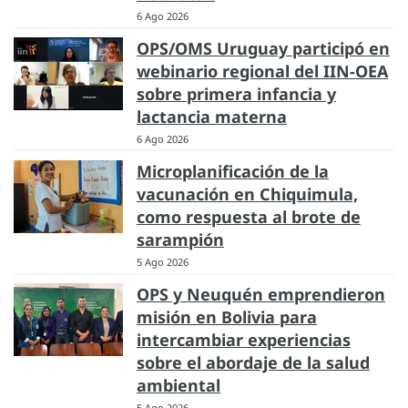
6 Ago 2026
OPS/OMS Uruguay participó en
webinario regional del IIN-OEA
sobre primera infancia y
lactancia materna
6 Ago 2026
Microplanificación de la
vacunación en Chiquimula,
como respuesta al brote de
sarampión
5 Ago 2026
OPS y Neuquén emprendieron
misión en Bolivia para
intercambiar experiencias
sobre el abordaje de la salud
ambiental
5 Ago 2026