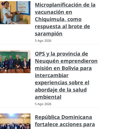
Microplanificación de la
vacunación en
Chiquimula, como
respuesta al brote de
sarampión
5 Ago 2026
OPS y la provincia de
Neuquén emprendieron
misión en Bolivia para
intercambiar
experiencias sobre el
abordaje de la salud
ambiental
5 Ago 2026
República Dominicana
fortalece acciones para