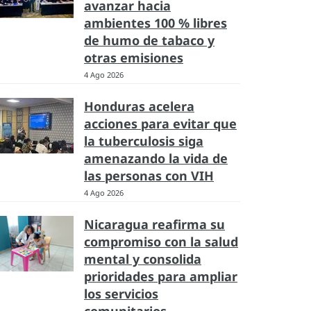
avanzar hacia
ambientes 100 % libres
de humo de tabaco y
otras emisiones
4 Ago 2026
Honduras acelera
acciones para evitar que
la tuberculosis siga
amenazando la vida de
las personas con VIH
4 Ago 2026
Nicaragua reafirma su
compromiso con la salud
mental y consolida
prioridades para ampliar
los servicios