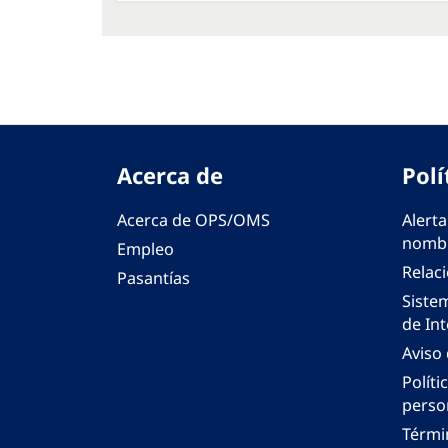
Acerca de
Polí
Acerca de OPS/OMS
Alerta
nombr
Empleo
Relac
Pasantías
Siste
de Int
Aviso
Políti
perso
Térmi