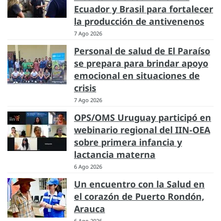
Ecuador y Brasil para fortalecer
la producción de antivenenos
7 Ago 2026
Personal de salud de El Paraíso
se prepara para brindar apoyo
emocional en situaciones de
crisis
7 Ago 2026
OPS/OMS Uruguay participó en
webinario regional del IIN-OEA
sobre primera infancia y
lactancia materna
6 Ago 2026
Un encuentro con la Salud en
el corazón de Puerto Rondón,
Arauca
6 Ago 2026