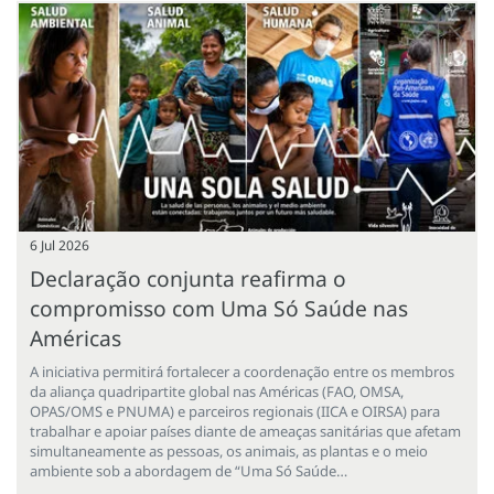
6 Jul 2026
Declaração conjunta reafirma o
compromisso com Uma Só Saúde nas
Américas
A iniciativa permitirá fortalecer a coordenação entre os membros
da aliança quadripartite global nas Américas (FAO, OMSA,
OPAS/OMS e PNUMA) e parceiros regionais (IICA e OIRSA) para
trabalhar e apoiar países diante de ameaças sanitárias que afetam
simultaneamente as pessoas, os animais, as plantas e o meio
ambiente sob a abordagem de “Uma Só Saúde…