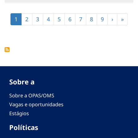
Paginação
Página
1
Página
2
Página
3
Página
4
Página
5
Página
6
Página
7
Página
8
Página
9
Próxima
›
Últim
»
atual
página
págin
Sobre a
Sobre a OPAS/OMS
Vagas e oportunidades
Estágios
Políticas