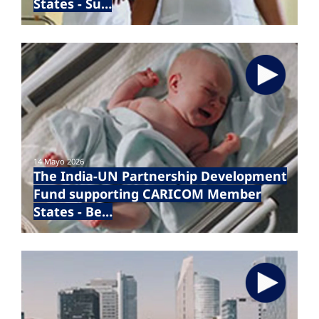
States - Su…
14 Mayo 2026
The India-UN Partnership Development
Fund supporting CARICOM Member
States - Be…