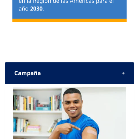
en la Región de las Américas para el
año
2030
.
Campaña