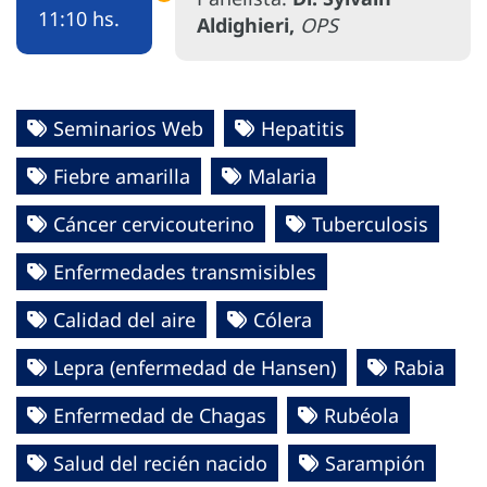
11:10 hs.
Aldighieri,
OPS
Seminarios Web
Hepatitis
Fiebre amarilla
Malaria
Cáncer cervicouterino
Tuberculosis
Enfermedades transmisibles
Calidad del aire
Cólera
Lepra (enfermedad de Hansen)
Rabia
Enfermedad de Chagas
Rubéola
Salud del recién nacido
Sarampión