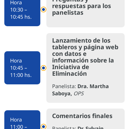
Hora
respuestas para los
10:30 –
panelistas
10:45 hs.
Lanzamiento de los
tableros y página web
con datos e
información sobre la
Hora
Iniciativa de
10:45 –
Eliminación
11:00 hs.
Panelista:
Dra. Martha
Saboya,
OPS
Comentarios finales
Hora
11:00 –
Panelista:
Dr. Sylvain