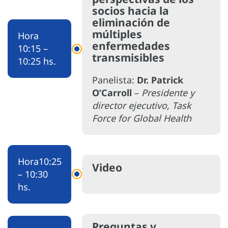
socios hacia la
eliminación de
múltiples
Hora
enfermedades
10:15 –
transmisibles
10:25 hs.
Panelista:
Dr. Patrick
O’Carroll
–
Presidente y
director ejecutivo, Task
Force for Global Health
Hora
10:25
Video
– 10:30
hs.
Preguntas y