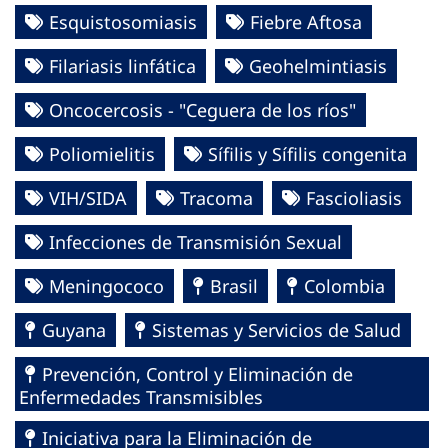
Esquistosomiasis
Fiebre Aftosa
Filariasis linfática
Geohelmintiasis
Oncocercosis - "Ceguera de los ríos"
Poliomielitis
Sífilis y Sífilis congenita
VIH/SIDA
Tracoma
Fascioliasis
Infecciones de Transmisión Sexual
Meningococo
Brasil
Colombia
Guyana
Sistemas y Servicios de Salud
Prevención, Control y Eliminación de
Enfermedades Transmisibles
Iniciativa para la Eliminación de