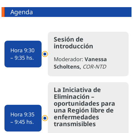
Agenda
Sesión de
introducción
Hora
9:30
– 9:35 hs.
Moderador:
Vanessa
Scholtens,
COR-NTD
La Iniciativa de
Eliminación –
oportunidades para
una Región libre de
Hora
9:35
enfermedades
– 9:45 hs.
transmisibles