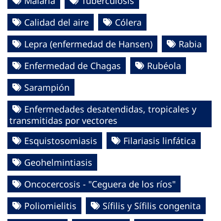
Malaria
Tuberculosis
Calidad del aire
Cólera
Lepra (enfermedad de Hansen)
Rabia
Enfermedad de Chagas
Rubéola
Sarampión
Enfermedades desatendidas, tropicales y
transmitidas por vectores
Esquistosomiasis
Filariasis linfática
Geohelmintiasis
Oncocercosis - "Ceguera de los ríos"
Poliomielitis
Sífilis y Sífilis congenita