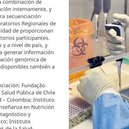
na combinación de
ación internamente, y
ara secuenciación
oratorios Regionales de
cidad de proporcionan
torios participantes.
y a nivel de país, y
a generar información
iación genómica de
 disponibles también a
nciación: Fundação
 Salud Pública de Chile
d – Colombia; Instituto
Enseñanza en Nutrición
Diagnóstico y
co; Instituto
 de la Salud-