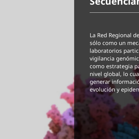
Secuencian
La Red Regional de
sólo como un meca
laboratorios parti
vigilancia genómic
como estrategia pa
nivel global, lo cu
generar informació
evolución y epidem