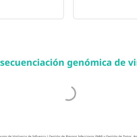
 secuenciación genómica de vir
ipo de Vigilancia de Influenza / Gestión de Riesgos Infecciosos (IHM) y Gestión de Datos, An