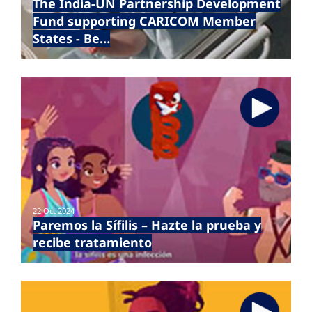
The India-UN Partnership Development
Fund supporting CARICOM Member
States - Be…
22 Oct 2024
Paremos la Sífilis – Hazte la prueba y
recibe tratamiento