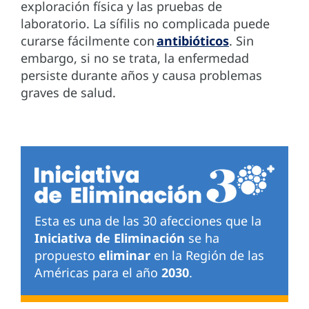
exploración física y las pruebas de
laboratorio. La sífilis no complicada puede
curarse fácilmente con
antibióticos
. Sin
embargo, si no se trata, la enfermedad
persiste durante años y causa problemas
graves de salud.
Esta es una de las 30 afecciones que la
Iniciativa de Eliminación
se ha
propuesto
eliminar
en la Región de las
Américas para el año
2030
.