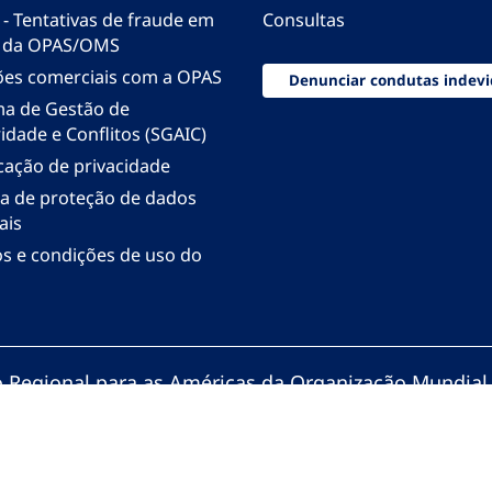
 - Tentativas de fraude em
Consultas
 da OPAS/OMS
ões comerciais com a OPAS
Denunciar condutas indevi
ma de Gestão de
idade e Conflitos (SGAIC)
icação de privacidade
ica de proteção de dados
ais
s e condições de uso do
io Regional para as Américas da Organização Mundial
zação Pan-Americana da Saúde. Todos os direitos re