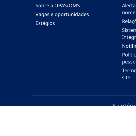
Sobre a OPAS/OMS
Alerta
nome
Vagas e oportunidades
Relaç
Estágios
Siste
Integr
Notif
Polít
pesso
Termo
site
Escritór
© Organi