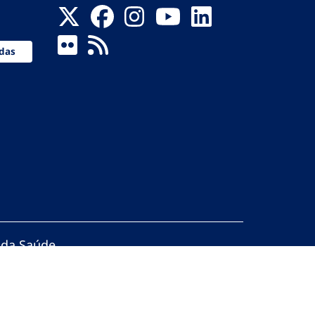
das
 da Saúde
servados.