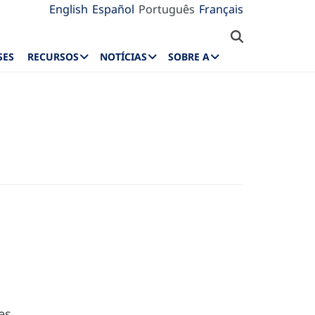
English
Español
Português
Français
SES
RECURSOS
NOTÍCIAS
SOBRE A
es.