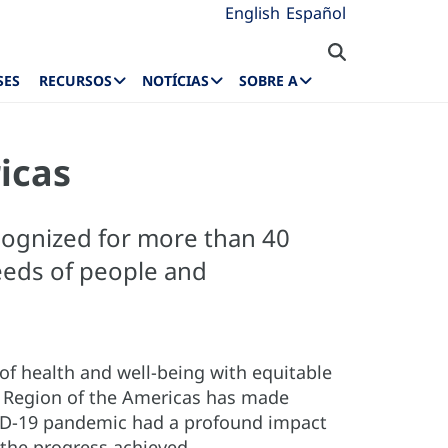
English
Español
SES
RECURSOS
NOTÍCIAS
SOBRE A
icas
cognized for more than 40
eeds of people and
of health and well-being with equitable
he Region of the Americas has made
OVID-19 pandemic had a profound impact
the progress achieved.