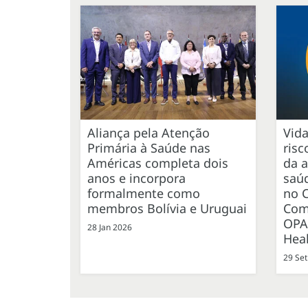
Aliança pela Atenção
Vid
Primária à Saúde nas
risc
Américas completa dois
da a
anos e incorpora
saúd
formalmente como
no C
membros Bolívia e Uruguai
Com
OPA
28 Jan 2026
Hea
29 Set