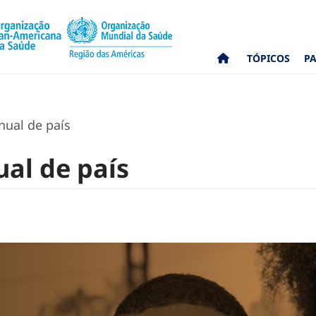
TÓPICOS
PA
anual de país
ual de país