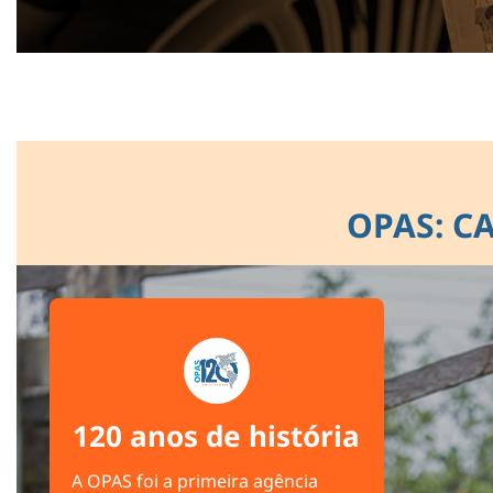
OPAS: C
120 anos de história
A OPAS foi a primeira agência