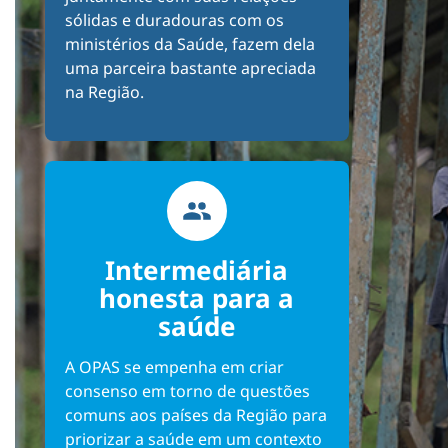
sólidas e duradouras com os
ministérios da Saúde, fazem dela
uma parceira bastante apreciada
na Região.
Intermediária
honesta para a
saúde
A OPAS se empenha em criar
consenso em torno de questões
comuns aos países da Região para
priorizar a saúde em um contexto