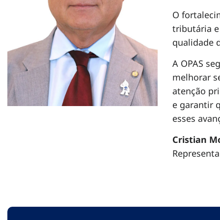
O fortalec
tributária
qualidade d
A OPAS seg
melhorar se
atenção pri
e garantir 
esses avan
Cristian M
Representa