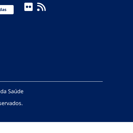
das
 da Saúde
servados.