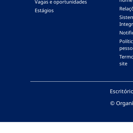
nome
Vagas e oportunidades
Relaç
Estágios
Siste
Integr
Notif
Polít
pesso
Termo
site
Escritór
© Organi