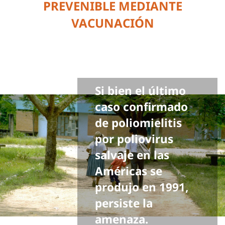
PREVENIBLE MEDIANTE
VACUNACIÓN
Si bien el último
caso confirmado
de poliomielitis
por poliovirus
salvaje en las
Américas se
produjo en 1991,
persiste la
amenaza.