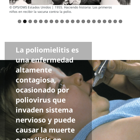
© OPS/OMS Estados Unidos | 1955. Haciendo historia: Los primeros
niños en recibir la vacuna contra la polio.
La poliomielitis es
una enfermedad
altamente
contagiosa,
ocasionado por
poliovirus que
invaden sistema
nervioso y puede
causar la muerte
o parálisis en