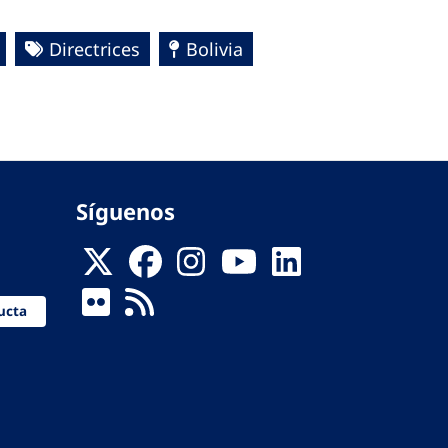
Directrices
Bolivia
Síguenos
ucta