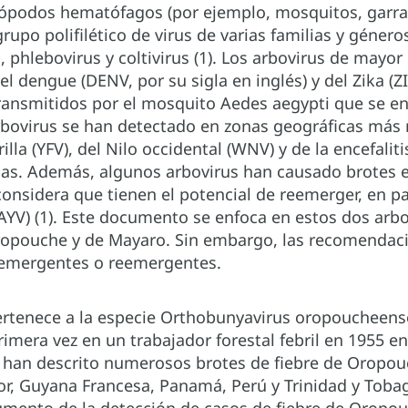
rópodos hematófagos (por ejemplo, mosquitos, garrap
rupo polifilético de virus de varias familias y géneros
 phlebovirus y coltivirus (1). Los arbovirus de mayor
del dengue (DENV, por su sigla en inglés) y del Zika (Z
transmitidos por el mosquito Aedes aegypti que se e
bovirus se han detectado en zonas geográficas más r
illa (YFV), del Nilo occidental (WNV) y de la encefaliti
inas. Además, algunos arbovirus han causado brotes 
onsidera que tienen el potencial de reemerger, en par
AYV) (1). Este documento se enfoca en estos dos arb
Oropouche y de Mayaro. Sin embargo, las recomendacio
 emergentes o reemergentes.
ertenece a la especie Orthobunyavirus oropoucheense
imera vez en un trabajador forestal febril en 1955 e
e han descrito numerosos brotes de fiebre de Oropo
dor, Guyana Francesa, Panamá, Perú y Trinidad y Toba