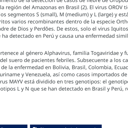
mento de la detección de casos de fiebre de Oropou
n la región del Amazonas en Brasil (2). El virus ORO
los segmentos S (small), M (medium) y L (large) y e
critos varios recombinantes dentro de la especie O
adre de Dios y Perdões. De estos, solo el virus Iquit
ha detectado en Perú y causa una enfermedad simil
rtenece al género Alphavirus, familia Togaviridae y f
el suero de pacientes febriles. Subsecuente a los c
de la enfermedad en Bolivia, Brasil, Colombia, Ecuad
uriname y Venezuela, así como casos importados de 
virus MAYV está dividido en tres genotipos: el genotip
notipos L y N que se han detectado en Brasil y Perú,