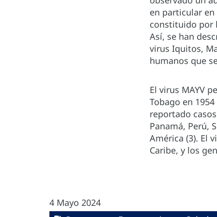
observado un au
en particular e
constituido por 
Así, se han des
virus Iquitos, M
humanos que se 
El virus MAYV pe
Tobago en 1954 d
reportado casos 
Panamá, Perú, S
América (3). El 
Caribe, y los ge
4 Mayo 2024