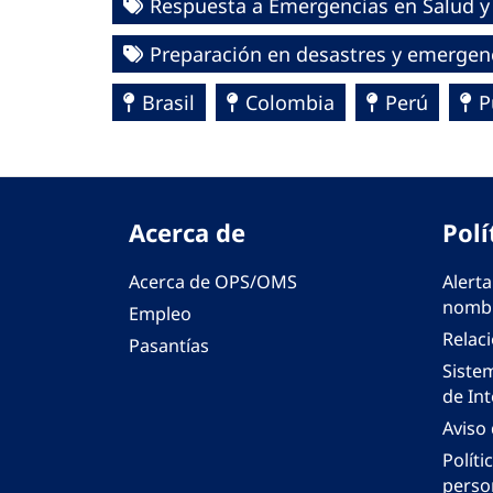
Respuesta a Emergencias en Salud y
Preparación en desastres y emergen
Brasil
Colombia
Perú
P
Acerca de
Polí
Acerca de OPS/OMS
Alerta
nombr
Empleo
Relac
Pasantías
Siste
de Int
Aviso
Políti
perso