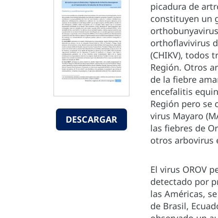
picadura de art
constituyen un g
orthobunyavirus,
orthoflavivirus 
(CHIKV), todos 
Región. Otros ar
de la fiebre amar
encefalitis equ
Región pero se c
virus Mayaro (M
DESCARGAR
las fiebres de 
otros arbovirus
El virus OROV p
detectado por pr
las Américas, s
de Brasil, Ecua